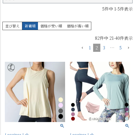
5
件中
1
-
5
件表示
並び替え
新着順
価格が安い順
価格が高い順
82
件中
21
-
40
件表示
1
2
3
…
5
Leggings Lab.
Leggings Lab.