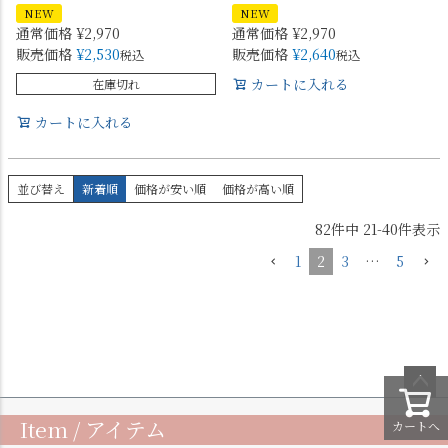
NEW
NEW
通常価格
¥
2,970
通常価格
¥
2,970
販売価格
¥
2,530
販売価格
¥
2,640
税込
税込
カートに入れる
在庫切れ
カートに入れる
並び替え
新着順
価格が安い順
価格が高い順
82
件中
21
-
40
件表示
1
2
3
…
5
ペー
Item / アイテム
カートへ
ジト