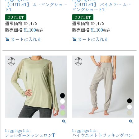
【OUTLET】 ムービングショー
【OUTLET】 バイカラー ムー
トT
ビングショートT
OUTLET
OUTLET
通常価格
¥
2,475
通常価格
¥
2,475
販売価格
¥
1,100
販売価格
¥
1,100
税込
税込
カートに入れる
カートに入れる
Leggings Lab.
Leggings Lab.
ショルダーメッシュロンT
ハイウエストトラッキングパン