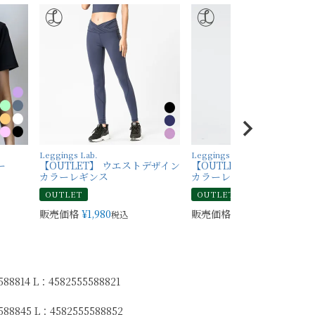
Leggings Lab.
Leggings Lab.
ー
【OUTLET】 ウエストデザイン
【OUTLET】 バックデザイ
カラーレギンス
カラーレギンス
OUTLET
OUTLET
販売価格
¥
1,980
販売価格
¥
1,980
税込
税込
88814 L：4582555588821
588845 L：4582555588852