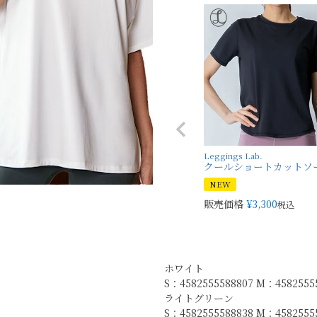
Leggings Lab.
クールショートカットソ
NEW
販売価格
¥
3,300
税込
ホワイト
S：4582555588807 M：45825555
ライトグリーン
S：4582555588838 M：4582555