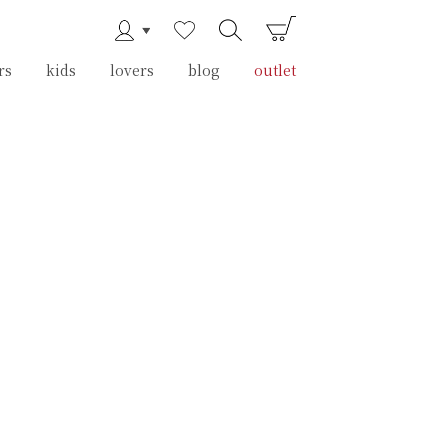
rs
rs
kids
kids
lovers
lovers
blog
blog
outlet
outlet