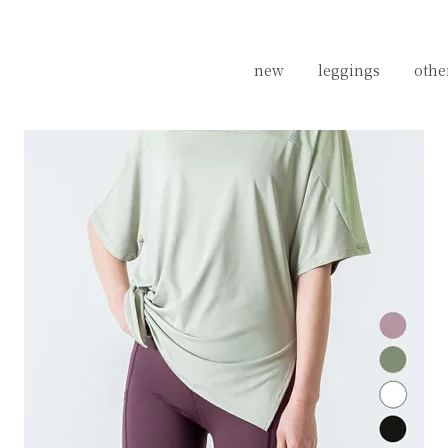
new
new
leggings
leggings
othe
othe