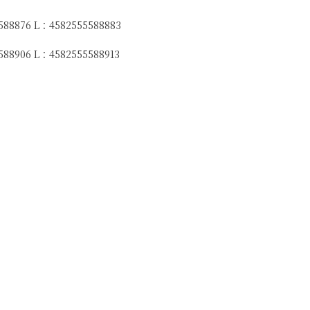
588876 L：4582555588883
88906 L：4582555588913