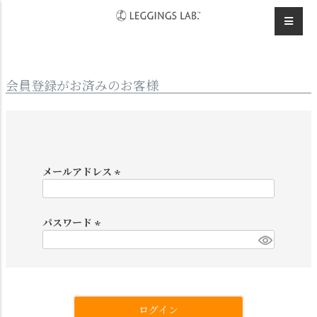
HOME
ログイン
会員登録がお済みのお客様
メールアドレス
(
必
須
パスワード
)
(
必
須
)
ログイン