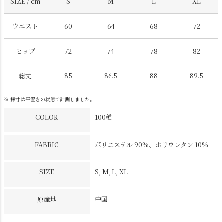
SIZE / cm
S
M
L
XL
ウエスト
60
64
68
72
ヒップ
72
74
78
82
総丈
85
86.5
88
89.5
※ 採寸は平置きの状態で計測しました。
COLOR
100種
FABRIC
ポリエステル 90%、ポリウレタン 10%
SIZE
S, M, L, XL
原産地
中国