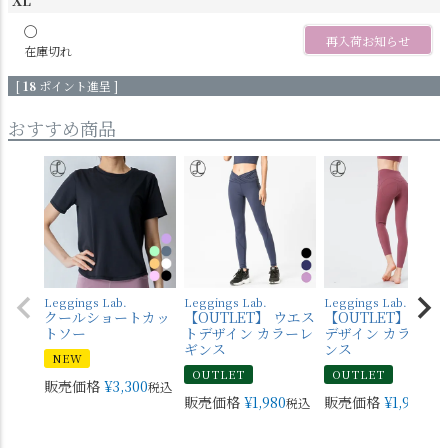
〇
再入荷お知らせ
在庫切れ
[
18
ポイント進呈 ]
おすすめ商品
Leggings Lab.
Leggings Lab.
Leggings Lab.
クールショートカッ
【OUTLET】 ウエス
【OUTLET】 バッ
トソー
トデザイン カラーレ
デザイン カラーレ
ギンス
ンス
NEW
OUTLET
OUTLET
販売価格
¥
3,300
税込
販売価格
¥
1,980
販売価格
¥
1,980
税込
税