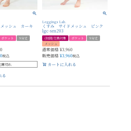
Leggings Lab.
ドメッシュ カーキ
くすみ サイドメッシュ ピンク
lgc-sm203
ポケット
9分丈
(初回)交換対象
ポケット
9分丈
メッシュ
60
通常価格
¥
3,960
60
販売価格
¥
3,960
税込
税込
カートに入れる
在庫切れ
れる