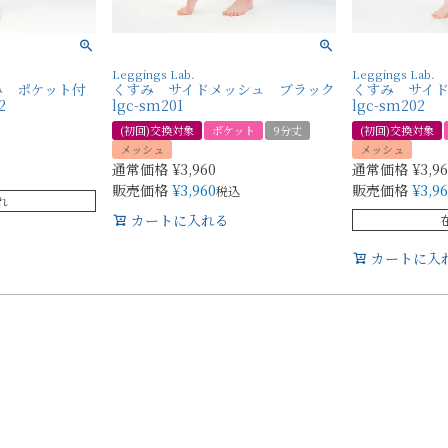
Leggings Lab.
Leggings Lab.
すみ ポケット付
くすみ サイドメッシュ ブラック
くすみ サイ
2
lgc-sm201
lgc-sm202
(初回)交換対象
ポケット
9分丈
(初回)交換対象
メッシュ
メッシュ
通常価格
¥
3,960
通常価格
¥
3,9
販売価格
¥
3,960
販売価格
¥
3,9
税込
れ
カートに入れる
カートに入