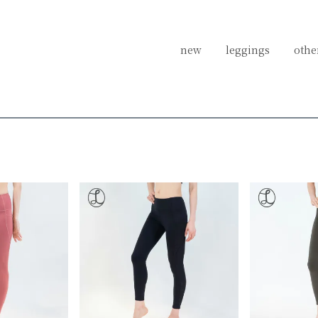
new
new
leggings
leggings
othe
othe
ポケット