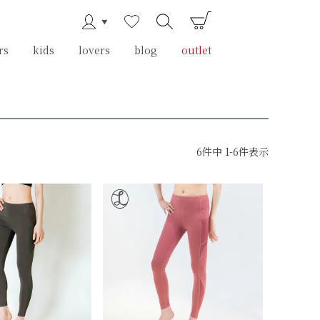
rs
rs
kids
kids
lovers
lovers
blog
blog
outlet
outlet
6
件中
1
-
6
件表示