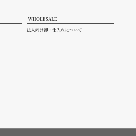
ペー
ジト
ップ
WHOLESALE
へ
法人向け卸・仕入れについて