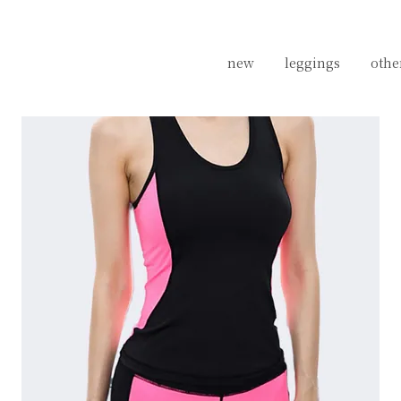
new
new
leggings
leggings
othe
othe