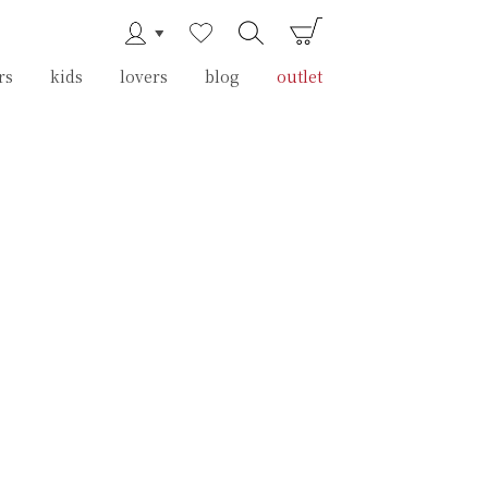
rs
rs
kids
kids
lovers
lovers
blog
blog
outlet
outlet