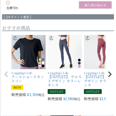
〇
再入荷お知らせ
在庫切れ
[
24
ポイント進呈 ]
おすすめ商品
Leggings Lab.
Leggings Lab.
Leggings Lab.
クールショートカッ
【OUTLET】 ウエス
【OUTLET】 バッ
トソー
トデザイン カラーレ
デザイン カラーレ
ギンス
ンス
NEW
OUTLET
OUTLET
販売価格
¥
3,300
税込
販売価格
¥
1,980
販売価格
¥
1,980
税込
税