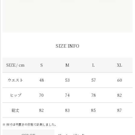
SIZE INFO
SIZE / cm
S
M
L
XL
ウエスト
48
53
57
60
ヒップ
70
74
78
82
総丈
82
83
85
87
※ 採寸は平置きの状態で計測しました。