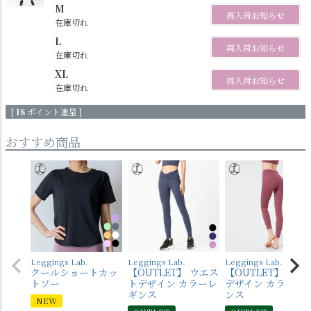
M
再入荷お知らせ
在庫切れ
L
再入荷お知らせ
在庫切れ
XL
再入荷お知らせ
在庫切れ
[
18
ポイント進呈 ]
おすすめ商品
Leggings Lab.
Leggings Lab.
Leggings Lab.
クールショートカッ
【OUTLET】 ウエス
【OUTLET】 バッ
トソー
トデザイン カラーレ
デザイン カラーレ
ギンス
ンス
NEW