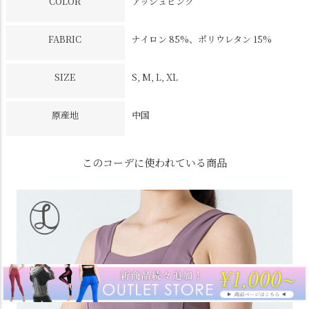
COLOR
アッシュピンク
FABRIC
ナイロン 85%、ポリウレタン 15%
SIZE
S, M, L, XL
原産地
中国
このコーデに使われている商品