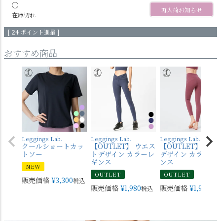
〇
再入荷お知らせ
在庫切れ
[
24
ポイント進呈 ]
おすすめ商品
Leggings Lab.
Leggings Lab.
Leggings Lab.
クールショートカッ
【OUTLET】 ウエス
【OUTLET】 バッ
トソー
トデザイン カラーレ
デザイン カラーレ
ギンス
ンス
NEW
OUTLET
OUTLET
販売価格
¥
3,300
税込
販売価格
¥
1,980
販売価格
¥
1,980
税込
税