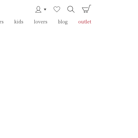
rs
rs
kids
kids
lovers
lovers
blog
blog
outlet
outlet