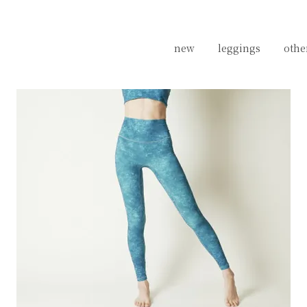
new
new
leggings
leggings
othe
othe