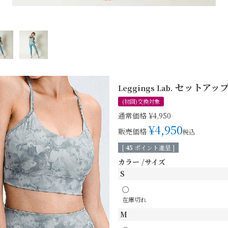
セットアップ
Leggings Lab.
(初回)交換対象
通常価格
¥
4,950
¥
4,950
販売価格
税込
[
45
ポイント進呈 ]
カラー
サイズ
S
〇
在庫切れ
M