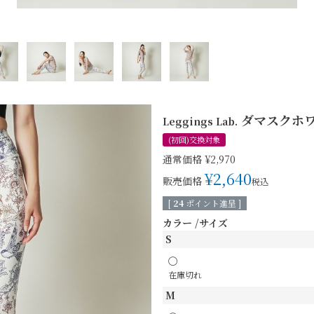
ダマスクホ
Leggings Lab.
(初回)交換対象
通常価格
¥
2,970
¥
2,640
販売価格
税込
[
24
ポイント進呈 ]
カラー
サイズ
S
〇
在庫切れ
M