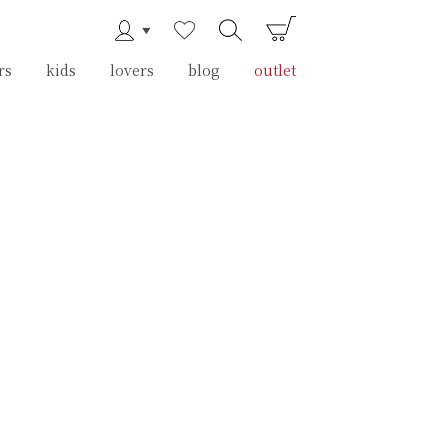
rs
rs
kids
kids
lovers
lovers
blog
blog
outlet
outlet