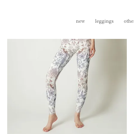
new
new
leggings
leggings
othe
othe