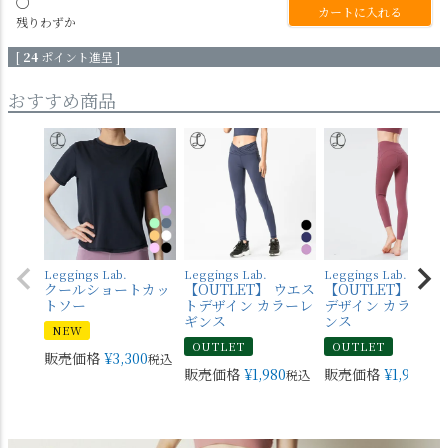
〇
カートに入れる
残りわずか
[
24
ポイント進呈 ]
おすすめ商品
Leggings Lab.
Leggings Lab.
Leggings Lab.
クールショートカッ
【OUTLET】 ウエス
【OUTLET】 バッ
トソー
トデザイン カラーレ
デザイン カラーレ
ギンス
ンス
NEW
OUTLET
OUTLET
販売価格
¥
3,300
税込
販売価格
¥
1,980
販売価格
¥
1,980
税込
税