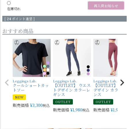
〇
再入荷お知らせ
在庫切れ
[
24
ポイント進呈 ]
おすすめ商品
Leggings Lab.
Leggings Lab.
Leggings Lab.
クールショートカッ
【OUTLET】 ウエス
【OUTLET】 バッ
トソー
トデザイン カラーレ
デザイン カラーレ
ギンス
ンス
NEW
OUTLET
OUTLET
販売価格
¥
3,300
税込
販売価格
¥
1,980
販売価格
¥
1,980
税込
税