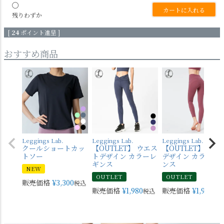
〇
カートに入れる
残りわずか
[
24
ポイント進呈 ]
おすすめ商品
Leggings Lab.
Leggings Lab.
Leggings Lab.
クールショートカッ
【OUTLET】 ウエス
【OUTLET】 バッ
トソー
トデザイン カラーレ
デザイン カラーレ
ギンス
ンス
NEW
OUTLET
OUTLET
販売価格
¥
3,300
税込
販売価格
¥
1,980
販売価格
¥
1,980
税込
税