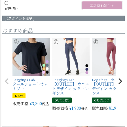
〇
再入荷お知らせ
在庫切れ
[
27
ポイント進呈 ]
おすすめ商品
Leggings Lab.
Leggings Lab.
Leggings Lab.
クールショートカッ
【OUTLET】 ウエス
【OUTLET】 バッ
トソー
トデザイン カラーレ
デザイン カラーレ
ギンス
ンス
NEW
OUTLET
OUTLET
販売価格
¥
3,300
税込
販売価格
¥
1,980
販売価格
¥
1,980
税込
税