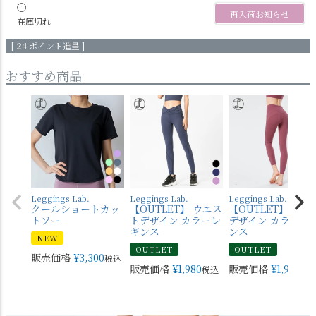
〇
再入荷お知らせ
在庫切れ
[
24
ポイント進呈 ]
おすすめ商品
Leggings Lab.
Leggings Lab.
Leggings Lab.
クールショートカッ
【OUTLET】 ウエス
【OUTLET】 バッ
トソー
トデザイン カラーレ
デザイン カラーレ
ギンス
ンス
NEW
OUTLET
OUTLET
販売価格
¥
3,300
税込
販売価格
¥
1,980
販売価格
¥
1,980
税込
税