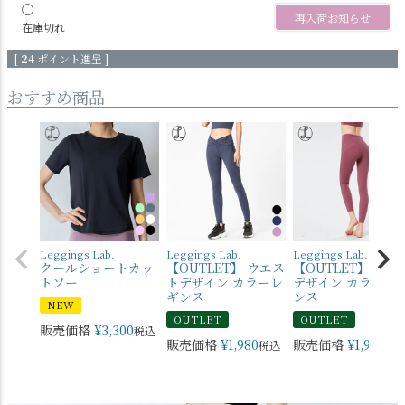
〇
再入荷お知らせ
在庫切れ
[
24
ポイント進呈 ]
おすすめ商品
Leggings Lab.
Leggings Lab.
Leggings Lab.
クールショートカッ
【OUTLET】 ウエス
【OUTLET】 バッ
トソー
トデザイン カラーレ
デザイン カラーレ
ギンス
ンス
NEW
OUTLET
OUTLET
販売価格
¥
3,300
税込
販売価格
¥
1,980
販売価格
¥
1,980
税込
税