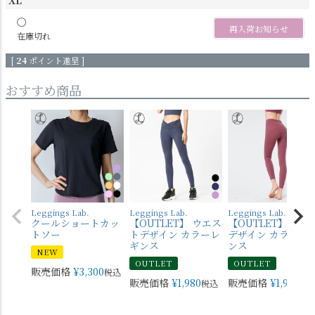
〇
再入荷お知らせ
在庫切れ
[
24
ポイント進呈 ]
おすすめ商品
Leggings Lab.
Leggings Lab.
Leggings Lab.
クールショートカッ
【OUTLET】 ウエス
【OUTLET】 バッ
トソー
トデザイン カラーレ
デザイン カラーレ
ギンス
ンス
NEW
OUTLET
OUTLET
販売価格
¥
3,300
税込
販売価格
¥
1,980
販売価格
¥
1,980
税込
税