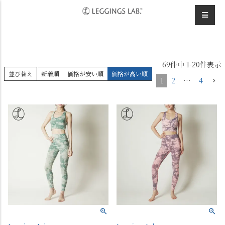
HOME
デザインレギンス
デザインレギンス
69
件中
1
-
20
件表示
並び替え
新着順
価格が安い順
価格が高い順
1
2
…
4