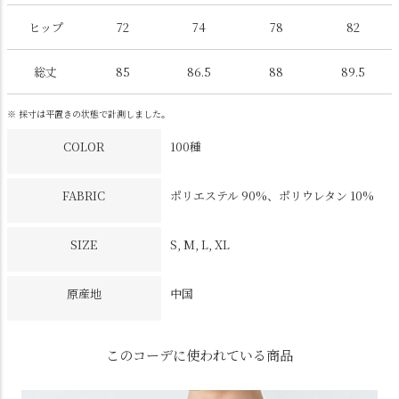
ヒップ
72
74
78
82
総丈
85
86.5
88
89.5
※ 採寸は平置きの状態で計測しました。
COLOR
100種
FABRIC
ポリエステル 90%、ポリウレタン 10%
SIZE
S, M, L, XL
原産地
中国
このコーデに使われている商品