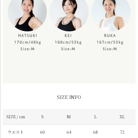
SIZE INFO
SIZE / cm
S
M
L
XL
ウエスト
60
64
68
72