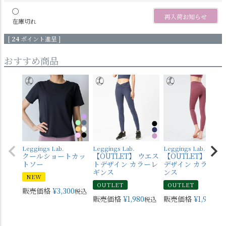
〇
再入荷お知らせ
在庫切れ
[
24
ポイント進呈 ]
おすすめ商品
Leggings Lab.
Leggings Lab.
Leggings Lab.
クールショートカッ
【OUTLET】 ウエス
【OUTLET】 バッ
トソー
トデザイン カラーレ
デザイン カラーレ
ギンス
ンス
NEW
OUTLET
OUTLET
販売価格
¥
3,300
税込
販売価格
¥
1,980
販売価格
¥
1,980
税込
税