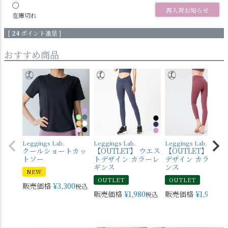
〇
再入荷お知らせ
在庫切れ
[
24
ポイント進呈 ]
おすすめ商品
Leggings Lab.
Leggings Lab.
Leggings Lab.
クールショートカッ
【OUTLET】 ウエス
【OUTLET】 バッ
トソー
トデザイン カラーレ
デザイン カラーレ
ギンス
ンス
NEW
OUTLET
OUTLET
販売価格
¥
3,300
税込
販売価格
¥
1,980
販売価格
¥
1,980
税込
税