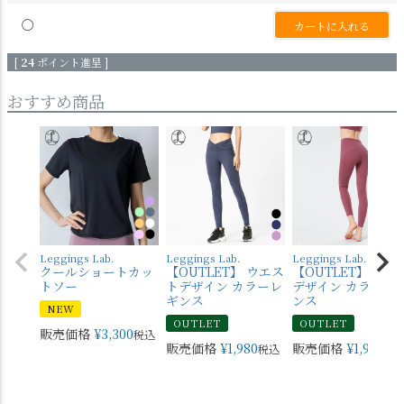
〇
カートに入れる
[
24
ポイント進呈 ]
おすすめ商品
Leggings Lab.
Leggings Lab.
Leggings Lab.
クールショートカッ
【OUTLET】 ウエス
【OUTLET】 バッ
トソー
トデザイン カラーレ
デザイン カラーレ
ギンス
ンス
NEW
OUTLET
OUTLET
販売価格
¥
3,300
税込
販売価格
¥
1,980
販売価格
¥
1,980
税込
税