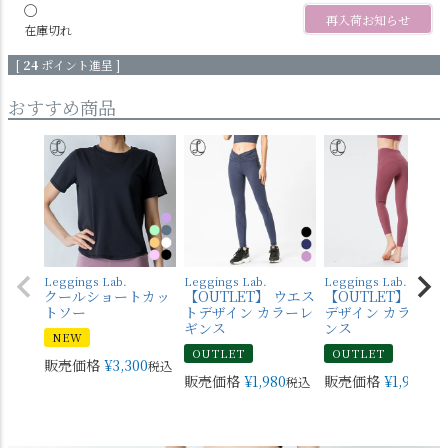
〇
再入荷お知らせ
在庫切れ
[
24
ポイント進呈 ]
おすすめ商品
Leggings Lab.
Leggings Lab.
Leggings Lab.
クールショートカッ
【OUTLET】 ウエス
【OUTLET】 バッ
トソー
トデザイン カラーレ
デザイン カラーレ
ギンス
ンス
NEW
OUTLET
OUTLET
販売価格
¥
3,300
税込
販売価格
¥
1,980
販売価格
¥
1,980
税込
税