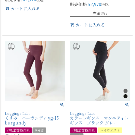
販売価格
¥
2,970
税込
カートに入れる
在庫切れ
カートに入れる
Leggings Lab.
Leggings Lab.
くすみ バーガンディ yg-15
カラーレギンス マタニティレ
burgundy
ギンス ブラック グレー
(初回)交換対象
9分丈
(初回)交換対象
ハイウエスト