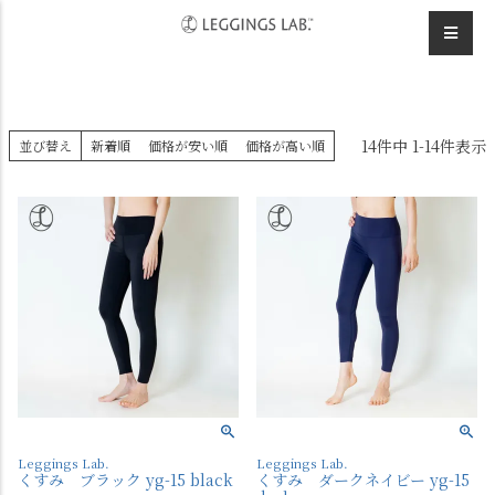
HOME
デザインレギンス
カラーレギンス
14
件中
1
-
14
件表示
並び替え
新着順
価格が安い順
価格が高い順
Leggings Lab.
Leggings Lab.
くすみ ブラック yg-15 black
くすみ ダークネイビー yg-15