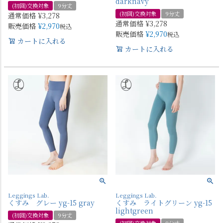
darknavy
(初回)交換対象
9分丈
(初回)交換対象
9分丈
通常価格
¥
3,278
通常価格
¥
3,278
販売価格
¥
2,970
税込
販売価格
¥
2,970
税込
カートに入れる
カートに入れる
Leggings Lab.
Leggings Lab.
くすみ グレー yg-15 gray
くすみ ライトグリーン yg-15
lightgreen
(初回)交換対象
9分丈