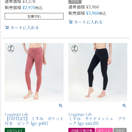
通常価格
¥
3,278
9分丈
通常価格
¥
3,960
販売価格
¥
2,970
税込
販売価格
¥
3,960
税込
在庫切れ
カートに入れる
カートに入れる
Leggings Lab.
Leggings Lab.
【OUTLET】 くすみ ポケット
くすみ サイドメッシュ ブラ
付き ピンク lgc-p402
ック lgc-sm201
OUTLET
(初回)交換対象
ポケット
9分丈