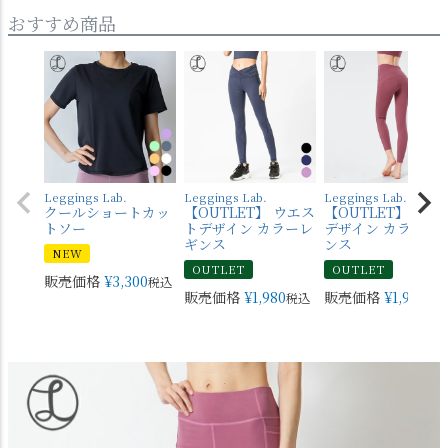
おすすめ商品
Leggings Lab.
Leggings Lab.
Leggings Lab.
クールショートカッ
【OUTLET】 ウエス
【OUTLET】 バッ
トソー
トデザイン カラーレ
デザイン カラーレ
ギンス
ンス
NEW
OUTLET
OUTLET
販売価格
¥
3,300
税込
販売価格
¥
1,980
販売価格
¥
1,980
税込
税