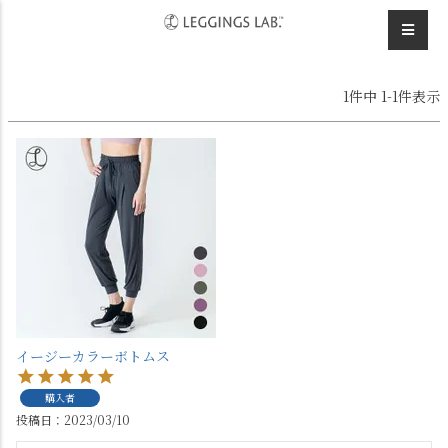
HOME
あきぶたさんのレビュー
1
件中
1
-
1
件表示
イージーカラーボトムス
購入者
投稿日
2023/03/10