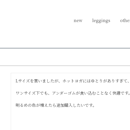
new
new
leggings
leggings
othe
othe
しゃおなつさんのレビュー
Lサイズを買いましたが、ホットヨガにはゆとりがありすぎて
ワンサイズ下でも、アンダーゴムが食い込むことなく快適です。
明るめの色が増えたら追加購入したいです。