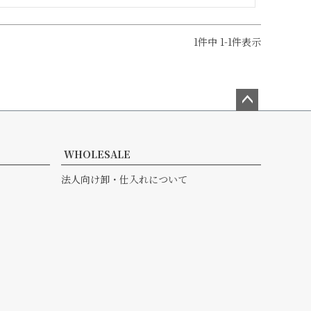
1
件中
1
-
1
件表示
ペー
ジト
ップ
WHOLESALE
へ
法人向け卸・仕入れについて