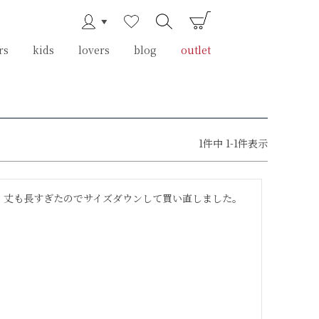
rs
rs
kids
kids
lovers
lovers
blog
blog
outlet
outlet
1
件中
1
-
1
件表示
、丈も長すぎたのでサイズダウンして買い直しました。


