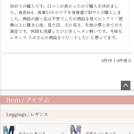
初めての購入です。口コミが良かったので購入を決めまし
た。身長164、体重53キロで下半身普通でMサイズ購入しま
した。商品が届く迄は不安でしたが商品を見てビックリ！想
像以上に履き心地、見た目、丈の長さ、生地の感じ全てが大
満足です。何回も洗濯したけど全くヘタレ無いです。今後も
レギンス ラボさんの商品をリピートしたいと思ってます。
4
件中
1
-
4
件表示
ペー
Item / アイテム
ジト
ップ
へ
Leggings / レギンス
カラーレギンス
デザインレギンス