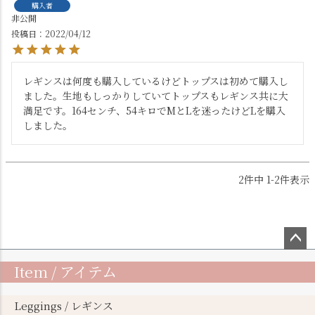
購入者
非公開
投稿日
2022/04/12
レギンスは何度も購入しているけどトップスは初めて購入し
ました。生地もしっかりしていてトップスもレギンス共に大
満足です。164センチ、54キロでMとLを迷ったけどLを購入
しました。
2
件中
1
-
2
件表示
ペー
Item / アイテム
ジト
ップ
へ
Leggings / レギンス