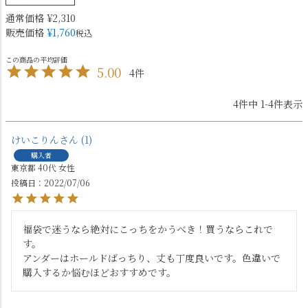
通常価格
¥
2,310
販売価格
¥
1,760
税込
5.00
4
4
件中
1
-
4
件表示
けいこりん
1
購入者
東京都
40代
女性
投稿日
2022/07/06
福袋で迷うなら絶対にこっちをかうべき！買うならこれで
す。

アンダーはホールドばっちり、丈も丁度良いです。色違いで
購入するか悩むほどおすすめです。