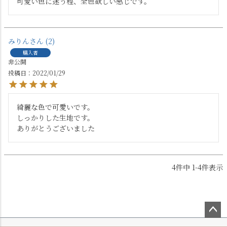
可愛い色に迷う程、全色欲しい感じです。
みりん
2
購入者
非公開
投稿日
2022/01/29
綺麗な色で可愛いです。

しっかりした生地です。

ありがとうございました
4
件中
1
-
4
件表示
ペー