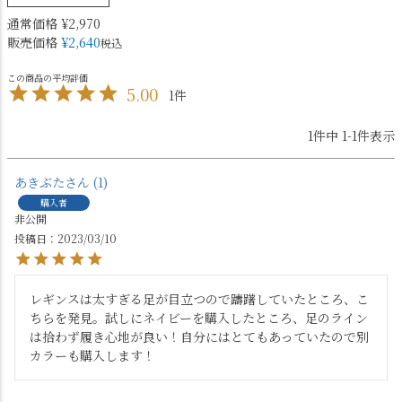
通常価格
¥
2,970
販売価格
¥
2,640
税込
5.00
1
1
件中
1
-
1
件表示
あきぶた
1
購入者
非公開
投稿日
2023/03/10
レギンスは太すぎる足が目立つので躊躇していたところ、こ
ちらを発見。試しにネイビーを購入したところ、足のライン
は拾わず履き心地が良い！自分にはとてもあっていたので別
カラーも購入します！