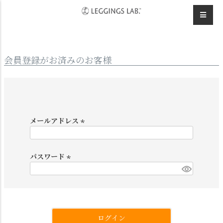
HOME
ログイン
会員登録がお済みのお客様
メールアドレス
(
必
須
パスワード
)
(
必
須
)
ログイン