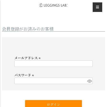
HOME
ログイン
会員登録がお済みのお客様
メールアドレス
(
必
須
パスワード
)
(
必
須
)
ログイン