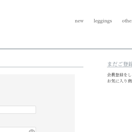
new
new
leggings
leggings
othe
othe
ログイン
まだご登
会員登録をし
お気に入り商