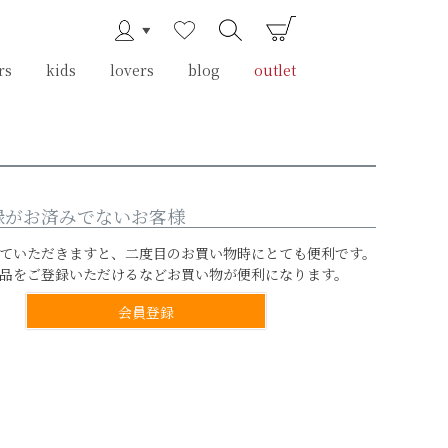
rs
rs
kids
kids
lovers
lovers
blog
blog
outlet
outlet
録がお済みでないお客様
ていただきますと、二度目のお買い物時にとても便利です。
品をご登録いただけるなどお買い物が便利になります。
会員登録