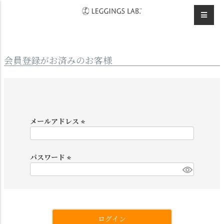
HOME
ログイン
会員登録がお済みのお客様
メールアドレス
(
必
須
パスワード
)
(
必
須
)
ログイン