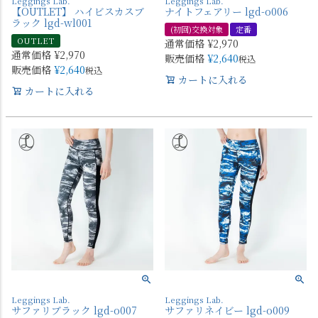
Leggings Lab.
Leggings Lab.
【OUTLET】 ハイビスカスブ
ナイトフェアリー lgd-o006
ラック lgd-wl001
(初回)交換対象
定番
OUTLET
通常価格
¥
2,970
通常価格
¥
2,970
販売価格
¥
2,640
税込
販売価格
¥
2,640
税込
カートに入れる
カートに入れる
Leggings Lab.
Leggings Lab.
サファリブラック lgd-o007
サファリネイビー lgd-o009