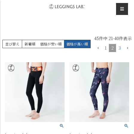
HOME
デザインレギンス
テニス
45
件中
21
-
40
件表示
並び替え
新着順
価格が安い順
価格が高い順
1
2
3