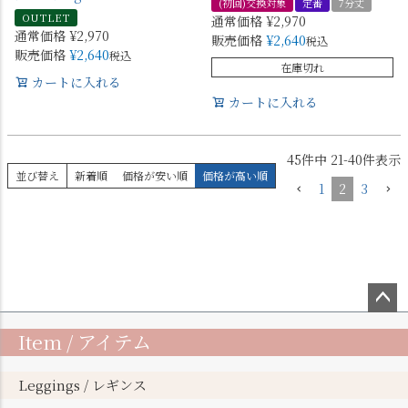
(初回)交換対象
定番
7分丈
OUTLET
通常価格
¥
2,970
通常価格
¥
2,970
販売価格
¥
2,640
税込
販売価格
¥
2,640
税込
在庫切れ
カートに入れる
カートに入れる
45
件中
21
-
40
件表示
並び替え
新着順
価格が安い順
価格が高い順
1
2
3
ペー
Item / アイテム
ジト
ップ
へ
Leggings / レギンス