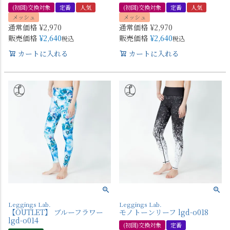
(初回)交換対象
定番
人気
(初回)交換対象
定番
人気
メッシュ
メッシュ
通常価格
¥
2,970
通常価格
¥
2,970
販売価格
¥
2,640
販売価格
¥
2,640
税込
税込
カートに入れる
カートに入れる
Leggings Lab.
Leggings Lab.
【OUTLET】 ブルーフラワー
モノトーンリーフ lgd-o018
lgd-o014
(初回)交換対象
定番