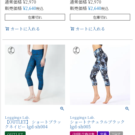
通常価格
¥
2,970
通常価格
¥
2,970
販売価格
¥
2,640
販売価格
¥
2,640
税込
税込
在庫切れ
在庫切れ
カートに入れる
カートに入れる
Leggings Lab.
Leggings Lab.
【OUTLET】 ショートブラッ
ショートナチュラルブラック
クネイビー lgd-sh004
lgd-sh005
OUTLET
(初回)交換対象
定番
7分丈