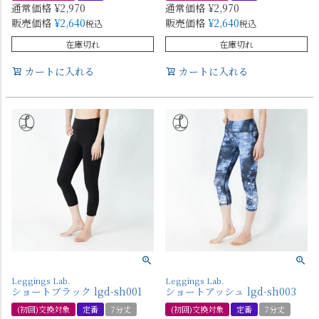
通常価格
¥
2,970
通常価格
¥
2,970
販売価格
¥
2,640
販売価格
¥
2,640
税込
税込
在庫切れ
在庫切れ
カートに入れる
カートに入れる
Leggings Lab.
Leggings Lab.
ショートブラック lgd-sh001
ショートアッシュ lgd-sh003
(初回)交換対象
定番
7分丈
(初回)交換対象
定番
7分丈