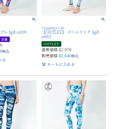
Leggings Lab.
 lgd-o020
【OUTLET】 デニムライク lgd-
o003
定番
OUTLET
70
通常価格
¥
2,970
40
税込
販売価格
¥
2,640
税込
れる
カートに入れる