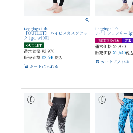
Leggings Lab.
Leggings Lab.
【OUTLET】 ハイビスカスブラッ
ナイトフェアリー lgd
ク lgd-wl001
(初回)交換対象
定番
OUTLET
通常価格
¥
2,970
通常価格
¥
2,970
販売価格
¥
2,640
税込
販売価格
¥
2,640
税込
カートに入れる
カートに入れる