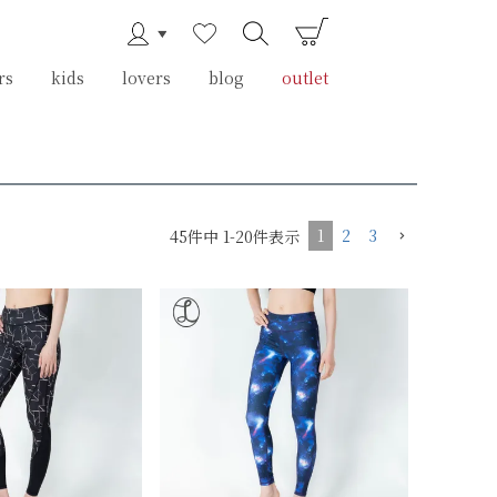
rs
rs
kids
kids
lovers
lovers
blog
blog
outlet
outlet
1
2
3
45
件中
1
-
20
件表示