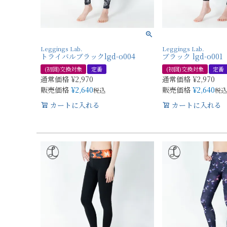
Leggings Lab.
Leggings Lab.
トライバルブラックlgd-o004
ブラック lgd-o001
(初回)交換対象
定番
(初回)交換対象
定番
通常価格
¥
2,970
通常価格
¥
2,970
販売価格
¥
2,640
販売価格
¥
2,640
税込
税込
カートに入れる
カートに入れる