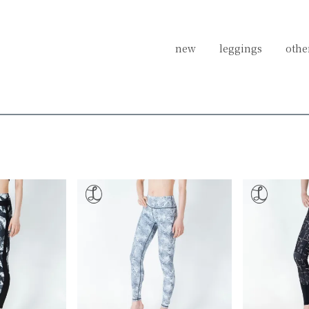
new
new
leggings
leggings
othe
othe
テニス