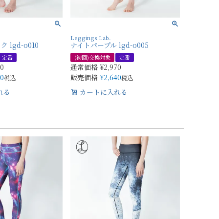
Leggings Lab.
lgd-o010
ナイトパープル lgd-o005
定番
(初回)交換対象
定番
70
通常価格
¥
2,970
40
販売価格
¥
2,640
税込
税込
れる
カートに入れる