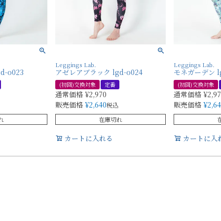
Leggings Lab.
Leggings Lab.
-o023
アゼレアブラック lgd-o024
モネガーデン lg
(初回)交換対象
定番
(初回)交換対象
通常価格
¥
2,970
通常価格
¥
2,9
販売価格
¥
2,640
販売価格
¥
2,6
税込
れ
在庫切れ
カートに入れる
カートに入