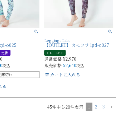
Leggings Lab.
d-o025
【OUTLET】 カモフラ lgd-o027
定番
OUTLET
70
通常価格
¥
2,970
40
販売価格
¥
2,640
税込
税込
カートに入れる
在庫切れ
れる
1
2
3
45
件中
1
-
20
件表示