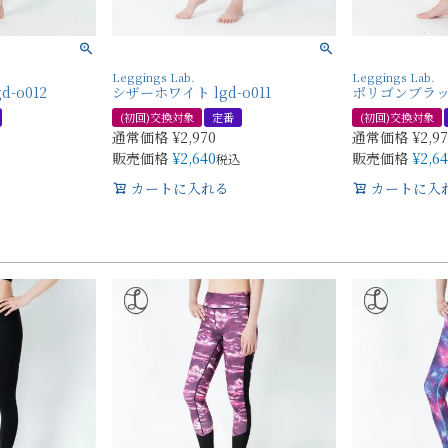
Leggings Lab.
Leggings Lab.
-o012
シザーホワイト lgd-o011
ポリゴンブラック 
(初回)交換対象
定番
(初回)交換対象
通常価格
¥
2,970
通常価格
¥
2,9
販売価格
¥
2,640
販売価格
¥
2,6
税込
カートに入れる
カートに入