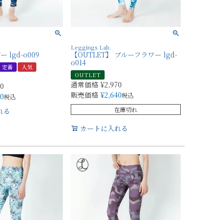
Leggings Lab.
lgd-o009
【OUTLET】 ブルーフラワー lgd-
o014
定番
人気
OUTLET
通常価格
¥
2,970
70
販売価格
¥
2,640
税込
40
税込
在庫切れ
れる
カートに入れる