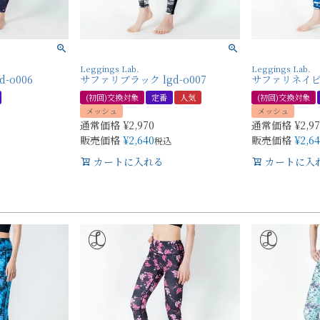
Leggings Lab.
Leggings Lab.
-o006
サファリブラック lgd-o007
サファリネイビー 
(初回)交換対象
定番
人気
(初回)交換対象
メッシュ
メッシュ
通常価格
¥
2,970
通常価格
¥
2,9
販売価格
¥
2,640
販売価格
¥
2,6
税込
カートに入れる
カートに入