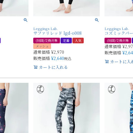
Leggings Lab.
Leggings Lab.
サファリレッド lgd-o008
コズミックパープル
(初回)交換対象
定番
人気
(初回)交換対象
通常価格
¥
2,9
メッシュ
通常価格
¥
2,970
販売価格
¥
2,6
販売価格
¥
2,640
税込
カートに入
カートに入れる