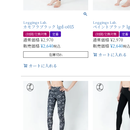
Leggings Lab.
Leggings Lab.
カモフラブラック lgd-o015
ペイントブラック lgd
(初回)交換対象
定番
(初回)交換対象
定番
通常価格
¥
2,970
通常価格
¥
2,970
販売価格
¥
2,640
販売価格
¥
2,640
税込
税込
カートに入れる
在庫切れ
カートに入れる