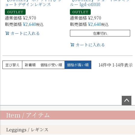
ョートデザインレギンス
ルー lgd-otl010
OUTLET
OUTLET
通常価格
¥
2,970
通常価格
¥
2,970
販売価格
¥
2,640
販売価格
¥
2,640
税込
税込
カートに入れる
在庫切れ
カートに入れる
14
件中
1
-
14
件表示
並び替え
新着順
価格が安い順
価格が高い順
ペー
Item / アイテム
ジト
ップ
へ
Leggings / レギンス