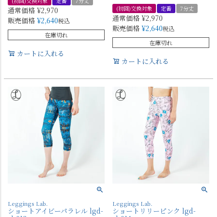
(初回)交換対象
定番
7分丈
(初回)交換対象
定番
7分丈
通常価格
¥
2,970
通常価格
¥
2,970
販売価格
¥
2,640
税込
販売価格
¥
2,640
税込
在庫切れ
在庫切れ
カートに入れる
カートに入れる
Leggings Lab.
Leggings Lab.
ショートアイビーパラレル lgd-
ショートリリーピンク lgd-