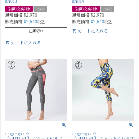
sh013
sh014
(初回)交換対象
7分丈
(初回)交換対象
7分丈
通常価格
¥
2,970
通常価格
¥
2,970
販売価格
¥
2,640
販売価格
¥
2,640
税込
税込
カートに入れる
在庫切れ
カートに入れる
Leggings Lab.
Leggings Lab.
【OUTLET】 ポケット付き シ
【OUTLET】 ショートエレキブ