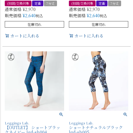
(初回)交換対象
定番
7分丈
(初回)交換対象
定番
7分丈
通常価格
¥
2,970
通常価格
¥
2,970
販売価格
¥
2,640
販売価格
¥
2,640
税込
税込
在庫切れ
在庫切れ
カートに入れる
カートに入れる
Leggings Lab.
Leggings Lab.
【OUTLET】 ショートブラッ
ショートナチュラルブラック
クネイビー lgd-sh004
lgd-sh005