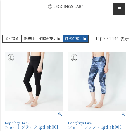
HOME
デザインレギンス
ショート
14
件中
1
-
14
件表示
並び替え
新着順
価格が安い順
価格が高い順
Leggings Lab.
Leggings Lab.
ショートブラック lgd-sh001
ショートアッシュ lgd-sh003