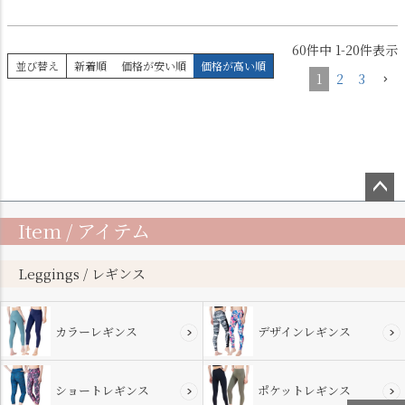
60
件中
1
-
20
件表示
並び替え
新着順
価格が安い順
価格が高い順
1
2
3
ペー
Item / アイテム
ジト
ップ
へ
Leggings / レギンス
カラーレギンス
デザインレギンス
ショートレギンス
ポケットレギンス