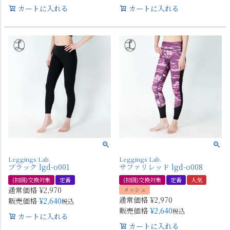
カートに入れる
カートに入れる
Leggings Lab.
Leggings Lab.
ブラック lgd-o001
サファリレッド lgd-o008
(初回)交換対象
定番
(初回)交換対象
定番
人気
通常価格
¥
2,970
メッシュ
通常価格
¥
2,970
販売価格
¥
2,640
税込
販売価格
¥
2,640
税込
カートに入れる
カートに入れる