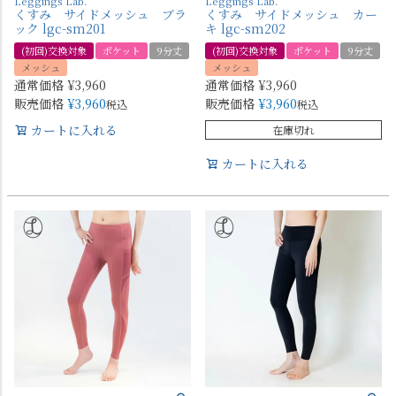
Leggings Lab.
Leggings Lab.
くすみ サイドメッシュ ブラ
くすみ サイドメッシュ カー
ック lgc-sm201
キ lgc-sm202
(初回)交換対象
ポケット
9分丈
(初回)交換対象
ポケット
9分丈
メッシュ
メッシュ
通常価格
¥
3,960
通常価格
¥
3,960
販売価格
¥
3,960
販売価格
¥
3,960
税込
税込
カートに入れる
在庫切れ
カートに入れる