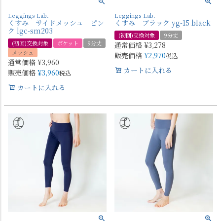
Leggings Lab.
Leggings Lab.
くすみ サイドメッシュ ピン
くすみ ブラック yg-15 black
ク lgc-sm203
(初回)交換対象
9分丈
(初回)交換対象
ポケット
9分丈
通常価格
¥
3,278
メッシュ
販売価格
¥
2,970
税込
通常価格
¥
3,960
カートに入れる
販売価格
¥
3,960
税込
カートに入れる