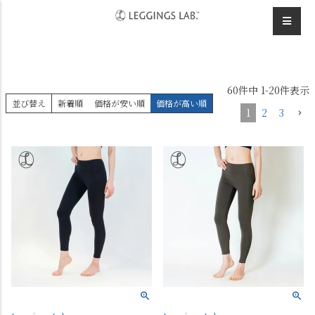
HOME
デザインレギンス
ランニング
60
件中
1
-
20
件表示
並び替え
新着順
価格が安い順
価格が高い順
1
2
3