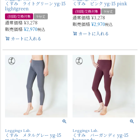
くすみ ライトグリーン yg-15
くすみ ピンク yg-15 pink
lightgreen
(初回)交換対象
9分丈
(初回)交換対象
9分丈
通常価格
¥
3,278
通常価格
¥
3,278
販売価格
¥
2,970
税込
販売価格
¥
2,970
税込
カートに入れる
カートに入れる
Leggings Lab.
Leggings Lab.
くすみ メタルグレー yg-15
くすみ バーガンディ yg-15
metalgray
burgundy