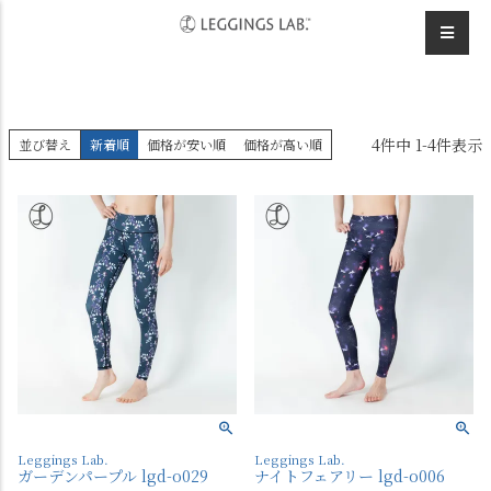
HOME
デザインレギンス
パープル系
4
件中
1
-
4
件表示
並び替え
新着順
価格が安い順
価格が高い順
Leggings Lab.
Leggings Lab.
ガーデンパープル lgd-o029
ナイトフェアリー lgd-o006