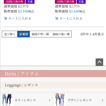
(初回)交換対象
定番
(初回)交換対象
定番
通常価格
¥
2,970
通常価格
¥
2,970
販売価格
¥
2,640
販売価格
¥
2,640
税込
税込
カートに入れる
カートに入れる
4
件中
1
-
4
件表示
並び替え
新着順
価格が安い順
価格が高い順
ペー
Item / アイテム
ジト
ップ
へ
Leggings / レギンス
カラーレギンス
デザインレギンス