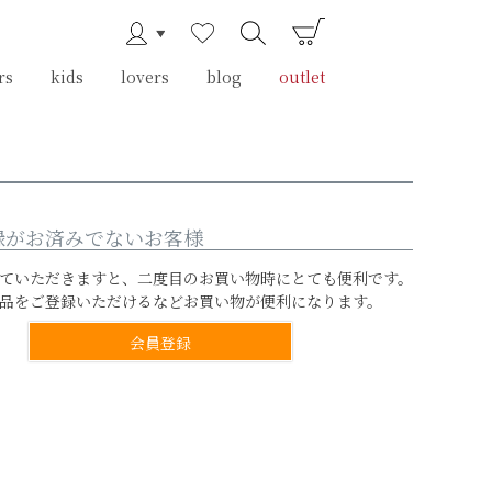
rs
rs
kids
kids
lovers
lovers
blog
blog
outlet
outlet
録がお済みでないお客様
ていただきますと、二度目のお買い物時にとても便利です。
品をご登録いただけるなどお買い物が便利になります。
会員登録