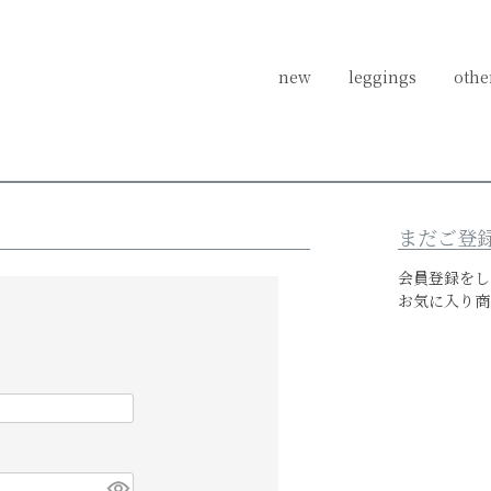
new
new
leggings
leggings
othe
othe
ログイン
まだご登
会員登録をし
お気に入り商