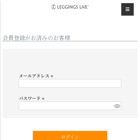
HOME
ログイン
会員登録がお済みのお客様
メールアドレス
(
必
須
パスワード
)
(
必
須
)
ログイン