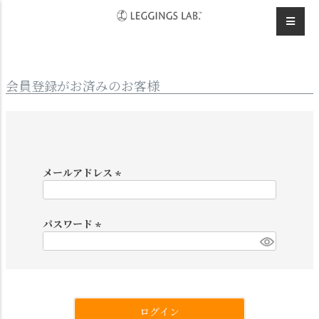
HOME
ログイン
会員登録がお済みのお客様
メールアドレス
(
必
須
パスワード
)
(
必
須
)
ログイン