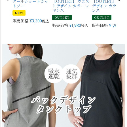
クールショートカッ
【OUTLET】 ウエス
【OUTLET】 バッ
トソー
トデザイン カラーレ
デザイン カラーレ
ギンス
ンス
NEW
OUTLET
OUTLET
販売価格
¥
3,300
税込
販売価格
¥
1,980
販売価格
¥
1,980
税込
税