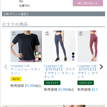
XL
再入荷お知らせ
在庫切れ
[
18
ポイント進呈 ]
おすすめ商品
Leggings Lab.
Leggings Lab.
Leggings Lab.
クールショートカッ
【OUTLET】 ウエス
【OUTLET】 バッ
トソー
トデザイン カラーレ
デザイン カラーレ
ギンス
ンス
NEW
OUTLET
OUTLET
販売価格
¥
3,300
税込
販売価格
¥
1,980
販売価格
¥
1,980
税込
税