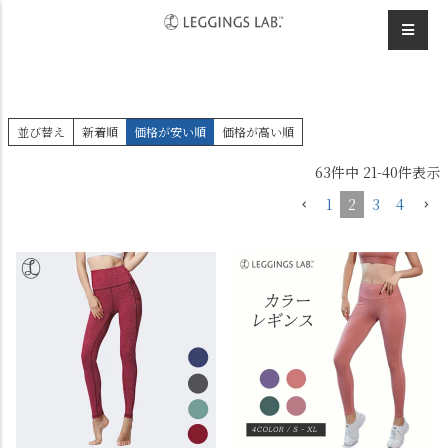
HOME
アウトレット
並び替え
新着順
価格が安い順
価格が高い順
63
件中
21
-
40
件表示
1
2
3
4