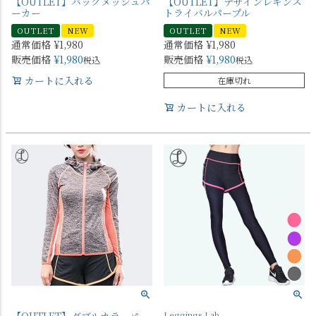
【OUTLET】バックメッシュパ
【OUTLET】デザインレギンス
ーカー
トライバルパープル
OUTLET
NEW
OUTLET
NEW
通常価格
¥
1,980
通常価格
¥
1,980
販売価格
¥
1,980
販売価格
¥
1,980
税込
税込
カートに入れる
在庫切れ
カートに入れる
【OUTLET】ダブルカラーパー
Leggings Lab.