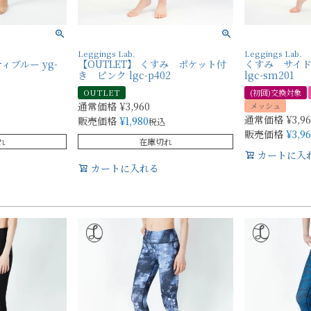
Leggings Lab.
Leggings Lab.
ィブルー yg-
【OUTLET】 くすみ ポケット付
くすみ サイ
き ピンク lgc-p402
lgc-sm201
OUTLET
(初回)交換対象
通常価格
¥
3,960
メッシュ
通常価格
¥
3,9
販売価格
¥
1,980
税込
販売価格
¥
3,9
れ
在庫切れ
カートに入
カートに入れる