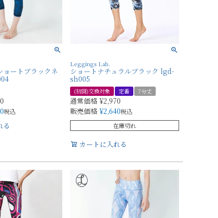
Leggings Lab.
 ショートブラックネ
ショートナチュラルブラック lgd-
004
sh005
(初回)交換対象
定番
7分丈
70
通常価格
¥
2,970
40
販売価格
¥
2,640
税込
税込
れる
在庫切れ
カートに入れる