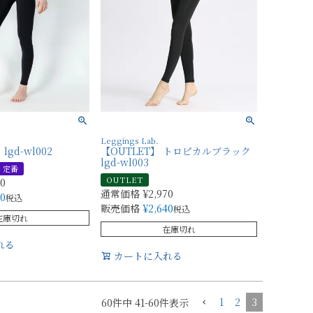
Leggings Lab.
gd-wl002
【OUTLET】 トロピカルブラック
lgd-wl003
定番
OUTLET
70
通常価格
¥
2,970
40
税込
販売価格
¥
2,640
税込
在庫切れ
在庫切れ
れる
カートに入れる
1
2
3
60
件中
41
-
60
件表示