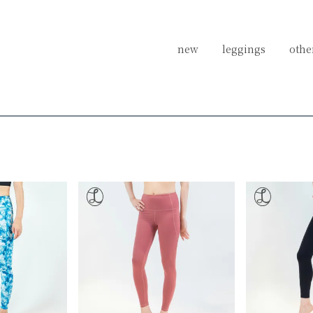
new
new
leggings
leggings
othe
othe
ランニング