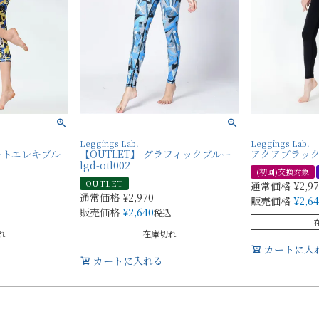
Leggings Lab.
Leggings Lab.
ョートエレキブル
【OUTLET】 グラフィックブルー
アクアブラック l
lgd-otl002
(初回)交換対象
OUTLET
通常価格
¥
2,9
通常価格
¥
2,970
販売価格
¥
2,6
販売価格
¥
2,640
税込
れ
在庫切れ
カートに入
カートに入れる