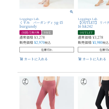
Leggings Lab.
Leggings Lab.
くすみ バーガンディ yg-15
【OUTLET】 リバテ
burgundy
16 hk242
(初回)交換対象
9分丈
OUTLET
通常価格
¥
3,278
通常価格
¥
3,278
販売価格
¥
2,970
販売価格
¥
1,980
税込
税込
在庫切れ
在庫切
カートに入れる
カートに入れる