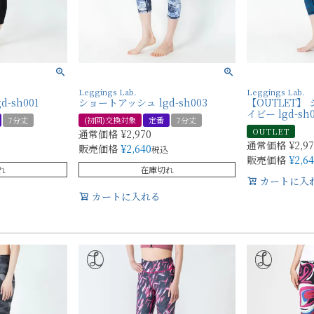
Leggings Lab.
Leggings Lab.
-sh001
ショートアッシュ lgd-sh003
【OUTLET】
イビー lgd-sh
7分丈
(初回)交換対象
定番
7分丈
OUTLET
通常価格
¥
2,970
通常価格
¥
2,9
販売価格
¥
2,640
税込
販売価格
¥
2,6
れ
在庫切れ
カートに入
カートに入れる