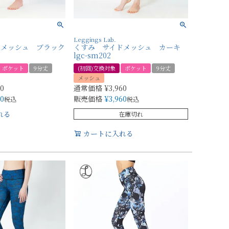
Leggings Lab.
ドメッシュ ブラック
くすみ サイドメッシュ カーキ
lgc-sm202
ポケット
9分丈
(初回)交換対象
ポケット
9分丈
メッシュ
60
通常価格
¥
3,960
60
販売価格
¥
3,960
税込
税込
れる
在庫切れ
カートに入れる