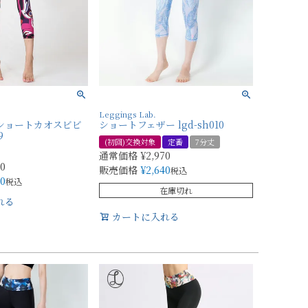
Leggings Lab.
 ショートカオスビビ
ショートフェザー lgd-sh010
9
(初回)交換対象
定番
7分丈
通常価格
¥
2,970
70
販売価格
¥
2,640
税込
40
税込
在庫切れ
れる
カートに入れる