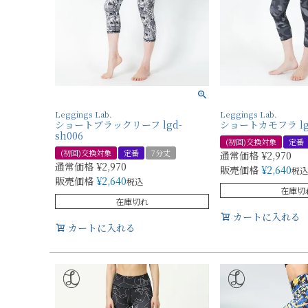
Leggings Lab.
Leggings Lab.
ショートブラックリーフ lgd-
ショートカモフラ lgd
sh006
(初回)交換対象
定番
(初回)交換対象
定番
7分丈
通常価格
¥
2,970
通常価格
¥
2,970
販売価格
¥
2,640
税込
販売価格
¥
2,640
税込
在庫切
在庫切れ
カートに入れる
カートに入れる