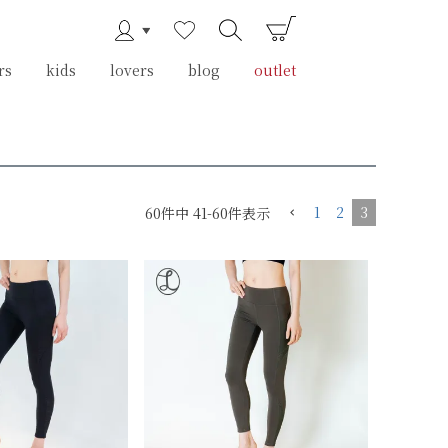
rs
rs
kids
kids
lovers
lovers
blog
blog
outlet
outlet
1
2
3
60
件中
41
-
60
件表示