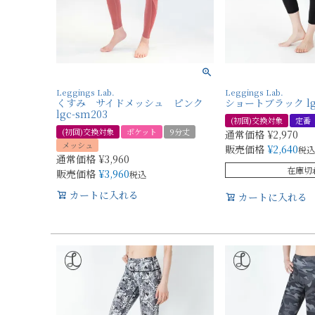
Leggings Lab.
Leggings Lab.
くすみ サイドメッシュ ピンク
ショートブラック lgd
lgc-sm203
(初回)交換対象
定番
(初回)交換対象
ポケット
9分丈
通常価格
¥
2,970
メッシュ
販売価格
¥
2,640
税込
通常価格
¥
3,960
在庫切
販売価格
¥
3,960
税込
カートに入れる
カートに入れる