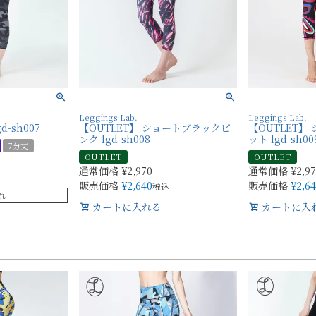
Leggings Lab.
Leggings Lab.
-sh007
【OUTLET】 ショートブラックピ
【OUTLET】
ンク lgd-sh008
ット lgd-sh00
7分丈
OUTLET
OUTLET
通常価格
¥
2,970
通常価格
¥
2,9
販売価格
¥
2,640
販売価格
¥
2,6
税込
れ
カートに入れる
カートに入