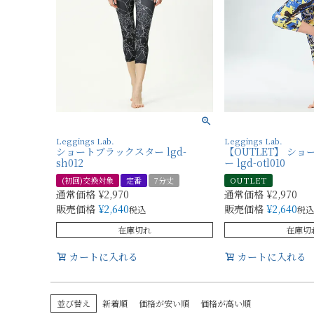
Leggings Lab.
Leggings Lab.
ショートブラックスター lgd-
【OUTLET】 シ
sh012
ー lgd-otl010
(初回)交換対象
定番
7分丈
OUTLET
通常価格
¥
2,970
通常価格
¥
2,970
販売価格
¥
2,640
販売価格
¥
2,640
税込
税込
在庫切れ
在庫切
カートに入れる
カートに入れる
並び替え
新着順
価格が安い順
価格が高い順