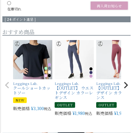
〇
再入荷お知らせ
在庫切れ
[
24
ポイント進呈 ]
おすすめ商品
Leggings Lab.
Leggings Lab.
Leggings Lab.
クールショートカッ
【OUTLET】 ウエス
【OUTLET】 バッ
トソー
トデザイン カラーレ
デザイン カラーレ
ギンス
ンス
NEW
OUTLET
OUTLET
販売価格
¥
3,300
税込
販売価格
¥
1,980
販売価格
¥
1,980
税込
税