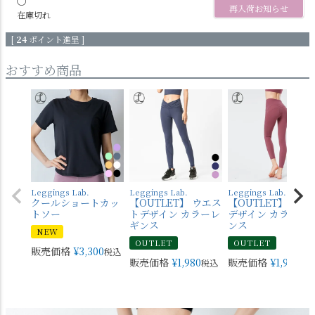
〇
再入荷お知らせ
在庫切れ
[
24
ポイント進呈 ]
おすすめ商品
Leggings Lab.
Leggings Lab.
Leggings Lab.
クールショートカッ
【OUTLET】 ウエス
【OUTLET】 バッ
トソー
トデザイン カラーレ
デザイン カラーレ
ギンス
ンス
NEW
OUTLET
OUTLET
販売価格
¥
3,300
税込
販売価格
¥
1,980
販売価格
¥
1,980
税込
税