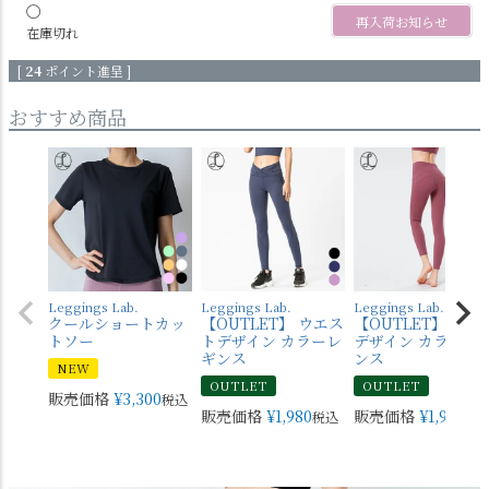
〇
再入荷お知らせ
在庫切れ
[
24
ポイント進呈 ]
おすすめ商品
Leggings Lab.
Leggings Lab.
Leggings Lab.
クールショートカッ
【OUTLET】 ウエス
【OUTLET】 バッ
トソー
トデザイン カラーレ
デザイン カラーレ
ギンス
ンス
NEW
OUTLET
OUTLET
販売価格
¥
3,300
税込
販売価格
¥
1,980
販売価格
¥
1,980
税込
税